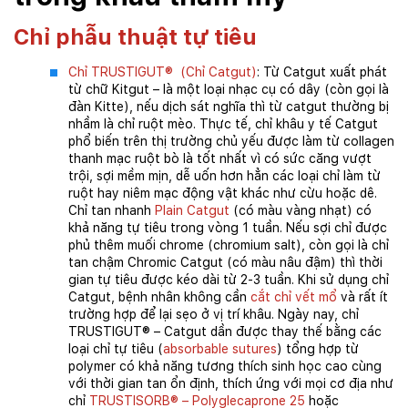
Chỉ phẫu thuật tự tiêu
Chỉ TRUSTIGUT® (Chỉ Catgut)
: Từ Catgut xuất phát
từ chữ Kitgut – là một loại nhạc cụ có dây (còn gọi là
đàn Kitte), nếu dịch sát nghĩa thì từ catgut thường bị
nhầm là chỉ ruột mèo. Thực tế, chỉ khâu y tế Catgut
phổ biến trên thị trường chủ yếu được làm từ collagen
thanh mạc ruột bò là tốt nhất vì có sức căng vượt
trội, sợi mềm mịn, dễ uốn hơn hẳn các loại chỉ làm từ
ruột hay niêm mạc động vật khác như cừu hoặc dê.
Chỉ tan nhanh
Plain Catgut
(có màu vàng nhạt) có
khả năng tự tiêu trong vòng 1 tuần. Nếu sợi chỉ được
phủ thêm muối chrome (chromium salt), còn gọi là chỉ
tan chậm Chromic Catgut (có màu nâu đậm) thì thời
gian tự tiêu được kéo dài từ 2-3 tuần. Khi sử dụng chỉ
Catgut, bệnh nhân không cần
cắt chỉ vết mổ
và rất ít
trường hợp để lại sẹo ở vị trí khâu. Ngày nay, chỉ
TRUSTIGUT® – Catgut dần được thay thế bằng các
loại chỉ tự tiêu (
absorbable sutures
) tổng hợp từ
polymer có khả năng tương thích sinh học cao cùng
với thời gian tan ổn định, thích ứng với mọi cơ địa như
chỉ
TRUSTISORB® – Polyglecaprone 25
hoặc