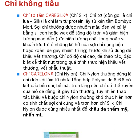
Chỉ không tiêu
Chỉ tơ tằm CARESILK®
(Chỉ Silk): Chỉ tơ (còn gọi là chỉ
lụa – Silk) là chỉ làm từ protein lấy từ kén tằm Bombyx
Mori. Sợi chỉ thường được nhuộm màu đen và xử lý
bằng silicon hoặc wax để tăng độ trơn và giảm hiện
tượng mao dẫn (tức hiện tượng chất lỏng hoặc vi
khuẩn lưu trú ở những kẽ hở của sợi chỉ dạng bện
hoặc xoắn, dễ gây nhiễm trùng) trước khi sử dụng để
khâu vết thương. Chỉ có độ dai cao, dễ thao tác, đặc
biệt dễ thắt nút trong quá trình thực hiện khâu vết
thương, vết phẫu thuật.
Chỉ CARELON®
(Chỉ Nylon): Chỉ Nylon thường dùng là
chỉ đơn sợi làm từ nhựa tổng hợp Polyamide 6-6.6 có
kết cấu bền dai, bề mặt trơn láng nên chỉ có thể xuyên
qua mô dễ dàng, ít gây tổn thương, tuy nhiên thao
tác khâu và buộc chỉ Nylon thường khó thực hiện hơn
do tính chất sợi chỉ cứng và trơn hơn chỉ Silk. Chỉ
Nylon được dùng nhiều nhất để
khâu da thẩm mỹ,
nhấn mí
…