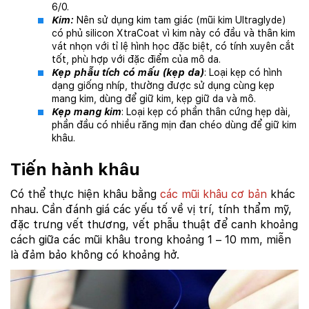
6/0.
Kim:
Nên sử dụng kim tam giác (mũi kim Ultraglyde)
có phủ silicon XtraCoat vì kim này có đầu và thân kim
vát nhọn với tỉ lệ hình học đặc biệt, có tính xuyên cắt
tốt, phù hợp với đặc điểm của mô da.
Kẹp phẫu tích có mấu (kẹp da)
: Loại kẹp có hình
dạng giống nhíp, thường được sử dụng cùng kẹp
mang kim, dùng để giữ kim, kẹp giữ da và mô.
Kẹp mang kim
: Loại kẹp có phần thân cứng hẹp dài,
phần đầu có nhiều răng mịn đan chéo dùng để giữ kim
khâu.
Tiến hành khâu
Có thể thực hiện khâu bằng
các mũi khâu cơ bản
khác
nhau. Cần đánh giá các yếu tố về vị trí, tính thẩm mỹ,
đặc trưng vết thương, vết phẫu thuật để canh khoảng
cách giữa các mũi khâu trong khoảng 1 – 10 mm, miễn
là đảm bảo không có khoảng hở.