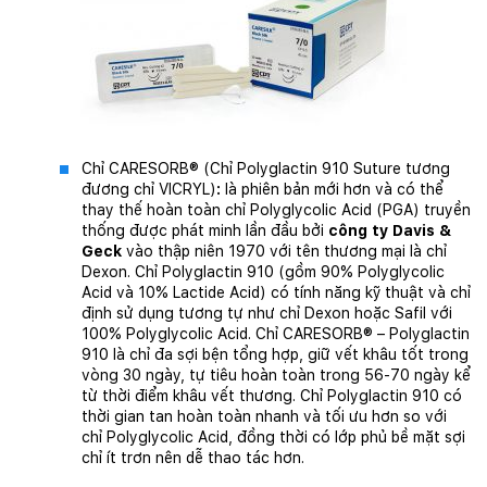
Chỉ CARESORB® (Chỉ Polyglactin 910 Suture tương
đương chỉ VICRYL)
:
là phiên bản mới hơn và có thể
thay thế hoàn toàn chỉ Polyglycolic Acid (PGA) truyền
thống được phát minh lần đầu bởi
công ty Davis &
Geck
vào thập niên 1970 với tên thương mại là chỉ
Dexon. Chỉ Polyglactin 910 (gồm 90% Polyglycolic
Acid và 10% Lactide Acid) có tính năng kỹ thuật và chỉ
định sử dụng tương tự như chỉ Dexon hoặc Safil với
100% Polyglycolic Acid. Chỉ CARESORB® – Polyglactin
910 là chỉ đa sợi bện tổng hợp, giữ vết khâu tốt trong
vòng 30 ngày, tự tiêu hoàn toàn trong 56-70 ngày kể
từ thời điểm khâu vết thương. Chỉ Polyglactin 910 có
thời gian tan hoàn toàn nhanh và tối ưu hơn so với
chỉ Polyglycolic Acid, đồng thời có lớp phủ bề mặt sợi
chỉ ít trơn nên dễ thao tác hơn.