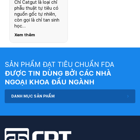
Chỉ Catgut là loại chỉ
phẫu thuật tự tiêu có
nguồn gốc tự nhiên,
còn gọi là chỉ tan sinh
học…
Xem thêm
SẢN PHẨM ĐẠT TIÊU CHUẨN FDA
ĐƯỢC TIN DÙNG BỞI CÁC NHÀ
NGOẠI KHOA ĐẦU NGÀNH
DANH MỤC SẢN PHẨM