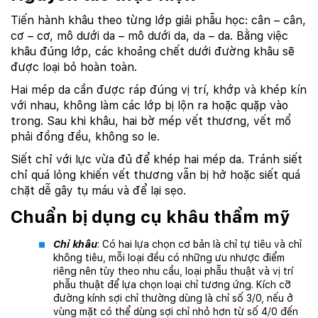
Tiến hành khâu theo từng lớp giải phẫu học: cân – cân,
cơ – cơ, mô dưới da – mô dưới da, da – da. Bằng việc
khâu đúng lớp, các khoảng chết dưới đường khâu sẽ
được loại bỏ hoàn toàn.
Hai mép da cần được ráp đúng vị trí, khớp và khép kín
với nhau, không làm các lớp bị lộn ra hoặc quặp vào
trong. Sau khi khâu, hai bờ mép vết thương, vết mổ
phải đồng đều, không so le.
Siết chỉ với lực vừa đủ để khép hai mép da. Tránh siết
chỉ quá lỏng khiến vết thương vẫn bị hở hoặc siết quá
chặt dễ gây tụ máu và để lại sẹo.
Chuẩn bị dụng cụ khâu thẩm mỹ
Chỉ khâu
: Có hai lựa chọn cơ bản là chỉ tự tiêu và chỉ
không tiêu, mỗi loại đều có những ưu nhược điểm
riêng nên tùy theo nhu cầu, loại phẫu thuật và vị trí
phẫu thuật để lựa chọn loại chỉ tương ứng. Kích cỡ
đường kính sợi chỉ thường dùng là chỉ số 3/0, nếu ở
vùng mặt có thể dùng sợi chỉ nhỏ hơn từ số 4/0 đến