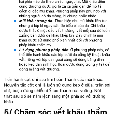
hai phía mép da theo chiều ngược lại. Mũi khâu đệm
cũng thường được gọi là xa xa gần gần để mô tả
cách đi các mũi khâu. Phương pháp này phù hợp với
những người có da mỏng, bị chùng hoặc nhão.
Mũi khâu trong da:
Thực hiện như mũi khâu liên tục
nhưng ở lớp bì ngay sát lớp biểu bì của da. Chỉ khâu
được thắt ở một đầu vết thương, vết mổ; sau đó luồn
xuống bên dưới để khâu khép kín. Đây chính là mũi
khâu được sử dụng phổ biến nhất đối với phương
pháp khâu thẩm mỹ.
Sử dụng phương pháp dán
: Ở phương pháp này, có
thể tiến hành khâu các lớp dưới da bằng kỹ thuật khâu
vắt, riêng với lớp da ngoài cùng sẽ dùng băng dính
hoặc keo dán sinh học (loại được dùng trong y tế) để
đóng miệng vết thương.
Tiến hành cột chỉ sau khi hoàn thành các mũi khâu.
Nguyên tắc cột chỉ là luôn sử dụng kẹp ở giữa, trên sợi
chỉ, buộc đúng chiều để tạo thành nút vuông. Nút
thắt sau đó sẽ nằm lệch sang một phía so với đường
khâu.
5/ Chăm sóc vết khâu thẩm